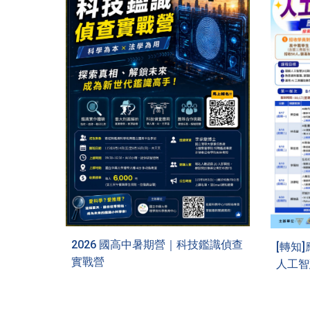
2026
國高中暑期營｜科技鑑識偵查
[轉知]
實戰營
人工智