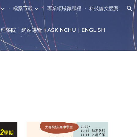
檔案下載
專業領域微課程
科技論文競賽
ion
興理學院
｜
網站導覽
｜
ASK NCHU
｜
ENGLISH